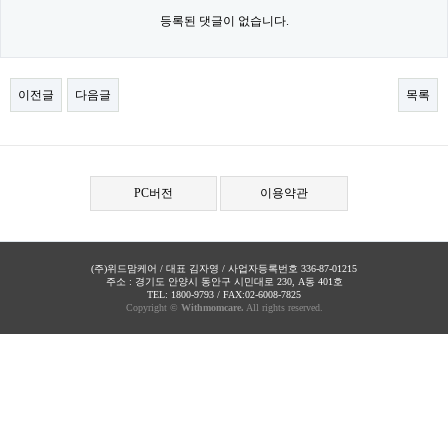
등록된 댓글이 없습니다.
이전글
다음글
목록
PC버전
이용약관
(주)위드맘케어 / 대표 김자영 / 사업자등록번호 336-87-01215
주소 : 경기도 안양시 동안구 시민대로 230, A동 401호
TEL: 1800-9793 / FAX:02-6008-7825
Copyright ©
Withmomcare.
All rights reserved.