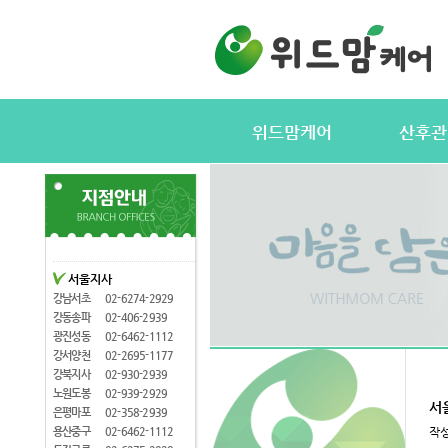
위드맘케어
산후관
위드맘케어소개
서비스내용
전국지사안내
정부지원(바
지사모집
산후관리사
협력업체
산후관리사
서울지사
산후관리사모집
유의사항
강남서초
02-6274-2929
케어매니저모집
강동송파
02-406-2939
광진성동
02-6462-1112
강서양천
02-2695-1177
강북지사
02-930-2939
노원도봉
02-939-2929
서
은평마포
02-358-2939
용산중구
02-6462-1112
작