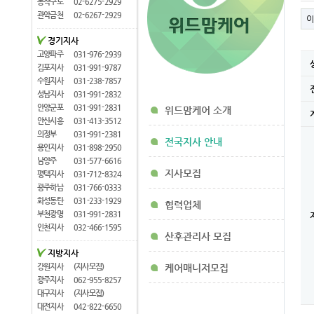
동작구로
02-6275-2929
관악금천
02-6267-2929
이
경기지사
고양파주
031-976-2939
김포지사
031-991-9787
수원지사
031-238-7857
성남지사
031-991-2832
안양군포
031-991-2831
위드맘케어 소개
안산시흥
031-413-3512
의정부
031-991-2381
전국지사 안내
용인지사
031-898-2950
남양주
031-577-6616
지사모집
평택지사
031-712-8324
광주하남
031-766-0333
화성동탄
031-233-1929
협력업체
부천광명
031-991-2831
인천지사
032-466-1595
산후관리사 모집
지방지사
강원지사
(지사모집)
케어매니저모집
광주지사
062-955-8257
대구지사
(지사모집)
대전지사
042-822-6650