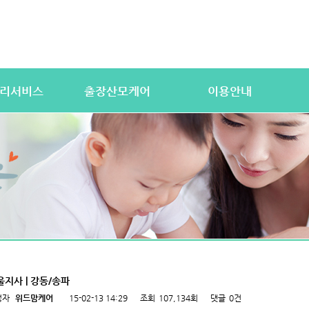
리서비스
출장산모케어
이용안내
산전바디케어
이용절차
공
우처) 서비스
산후바디케어
이용요금
문
 업무
케어매니저 자격요건
대여용품
이
 자격요건
유의사항
이용약관
자
상
상
울지사 | 강동/송파
성자
위드맘케어
15-02-13 14:29
조회
107,134회
댓글
0건