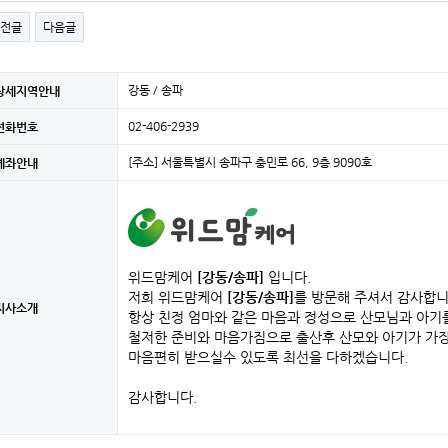
전글
다음글
강동 / 송파
상세지역안내
02-406-2939
전화번호
[주소] 서울특별시 송파구 충민로 66, 9층 9090호
계좌안내
위드맘케어
[강동/송파]
입니다.
저희 위드맘케어
[강동/송파]
를 방문해 주셔서 감사합니
지사소개
항상 친정 엄마와 같은 마음과 정성으로 산모님과 아기
철저한 준비와 마음가짐으로 출산후 산모와 아기가 가
마음편히 받으실수 있도록 최선을 다하겠습니다.
감사합니다.