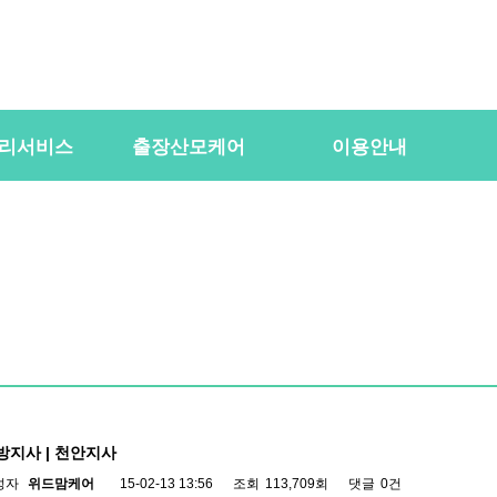
리서비스
출장산모케어
이용안내
용
산전바디케어
이용절차
공
바우처) 서비
산후바디케어
이용요금
문
케어매니저 자격요건
대여용품
이
 업무
유의사항
이용약관
자
 자격요건
상
상
방지사 | 천안지사
성자
위드맘케어
15-02-13 13:56
조회
113,709회
댓글
0건