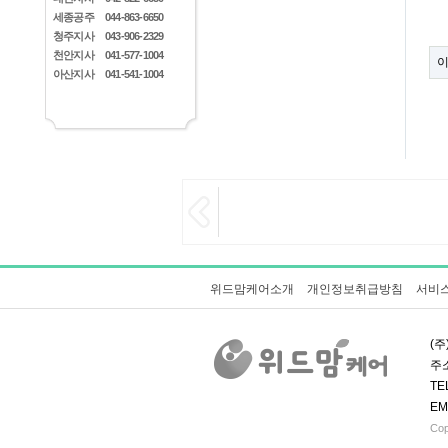
세종공주
044-863-6650
청주지사
043-906-2329
천안지사
041-577-1004
아산지사
041-541-1004
위드맘케어소개
개인정보취급방침
서비
(주
주소
TE
EM
Cop