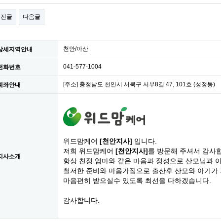
이전글
다음글
천안/아산
상세지역안내
041-577-1004
전화번호
[주소] 충청남도 천안시 서북구 서부8길 47, 101호 (성정동)
계좌안내
위드맘케어
[천안지사]
입니다.
저희 위드맘케어
[천안지사]
를 방문해 주셔서 감사
지사소개
항상 친정 엄마와 같은 마음과 정성으로 산모님과 
철저한 준비와 마음가짐으로 출산후 산모와 아기가
마음편히 받으실수 있도록 최선을 다하겠습니다.
감사합니다.