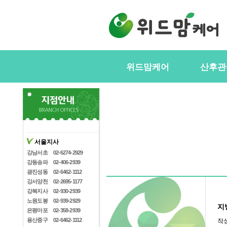
위드맘케어
산후관
위드맘케어소개
서비스내
전국지사안내
정부지원(
스
지사모집
산후관리사
협력업체
서울지사
산후관리사
산후관리사모집
강남서초
02-6274-2929
유의사항
강동송파
02-406-2939
케어매니저모집
광진성동
02-6462-1112
강서양천
02-2695-1177
강북지사
02-930-2939
노원도봉
02-939-2929
지
은평마포
02-358-2939
용산중구
02-6462-1112
작