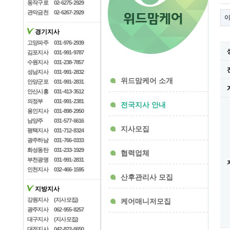
동작구로
02-6275-2929
관악금천
02-6267-2929
경기지사
고양파주
031-976-2939
김포지사
031-991-9787
수원지사
031-238-7857
성남지사
031-991-2832
위드맘케어 소개
안양군포
031-991-2831
안산시흥
031-413-3512
의정부
031-991-2381
전국지사 안내
용인지사
031-898-2950
남양주
031-577-6616
지사모집
평택지사
031-712-8324
광주하남
031-766-0333
화성동탄
031-233-1929
협력업체
부천광명
031-991-2831
인천지사
032-466-1595
산후관리사 모집
지방지사
강원지사
(지사모집)
케어매니저모집
광주지사
062-955-8257
대구지사
(지사모집)
대전지사
042-822-6650