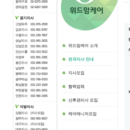
동작구로
02-6275-2929
관악금천
02-6267-2929
경기지사
고양파주
031-976-2939
김포지사
031-991-9787
수원지사
031-238-7857
성남지사
031-991-2832
위드맘케어 소개
안양군포
031-991-2831
안산시흥
031-413-3512
의정부
031-991-2381
전국지사 안내
용인지사
031-898-2950
남양주
031-577-6616
지사모집
평택지사
031-712-8324
광주하남
031-766-0333
화성동탄
031-233-1929
협력업체
부천광명
031-991-2831
인천지사
032-466-1595
산후관리사 모집
지방지사
강원지사
(지사모집)
케어매니저모집
광주지사
062-955-8257
대구지사
(지사모집)
대전지사
042-822-6650