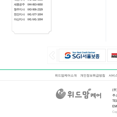
세종공주
044-863-6650
청주지사
043-906-2329
천안지사
041-577-1004
아산지사
041-541-1004
위드맘케어소개
개인정보취급방침
서비
(주
주소
TE
EM
Cop