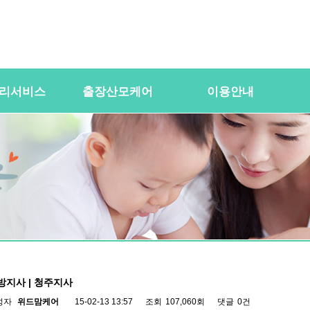
리서비스
출장산모케어
이용안내
용
산전바디케어
이용절차
공
바우처) 서비
산후바디케어
이용요금
문
케어매니저 자격요건
대여용품
이
 업무
유의사항
이용약관
자
 자격요건
상
상
방지사 | 청주지사
성자
위드맘케어
15-02-13 13:57
조회
107,060회
댓글
0건