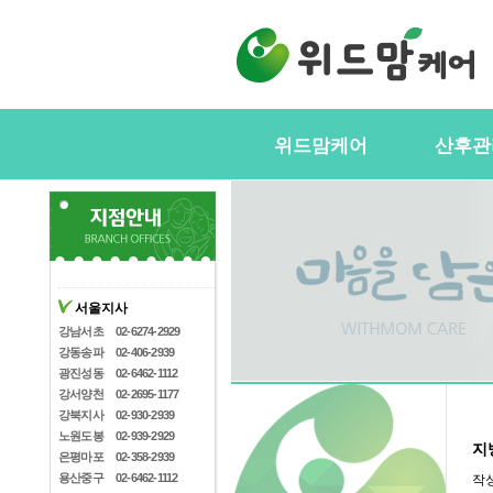
위드맘케어
산후관
위드맘케어소개
서비스내
전국지사안내
정부지원(
스
지사모집
산후관리사
협력업체
서울지사
산후관리사
산후관리사모집
강남서초
02-6274-2929
유의사항
강동송파
02-406-2939
케어매니저모집
광진성동
02-6462-1112
강서양천
02-2695-1177
강북지사
02-930-2939
노원도봉
02-939-2929
지
은평마포
02-358-2939
용산중구
02-6462-1112
작