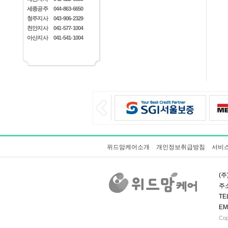
세종공주
044-863-6650
청주지사
043-906-2329
천안지사
041-577-1004
아산지사
041-541-1004
위드맘케어소개
개인정보취급방침
서비
(주
주소
TE
EM
Cop