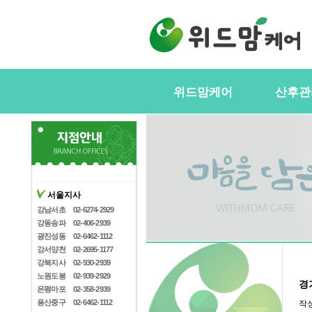
위드맘케어
산후관
위드맘케어소개
서비스내
전국지사안내
정부지원(
스
지사모집
산후관리사
협력업체
서울지사
산후관리사
산후관리사모집
강남서초
02-6274-2929
유의사항
강동송파
02-406-2939
케어매니저모집
광진성동
02-6462-1112
강서양천
02-2695-1177
강북지사
02-930-2939
노원도봉
02-939-2929
경
은평마포
02-358-2939
용산중구
02-6462-1112
작