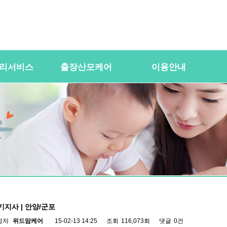
리서비스
출장산모케어
이용안내
용
산전바디케어
이용절차
공
바우처) 서비
산후바디케어
이용요금
문
케어매니저 자격요건
대여용품
이
 업무
유의사항
이용약관
자
 자격요건
상
상
기지사 | 안양/군포
성자
위드맘케어
15-02-13 14:25
조회
116,073회
댓글
0건