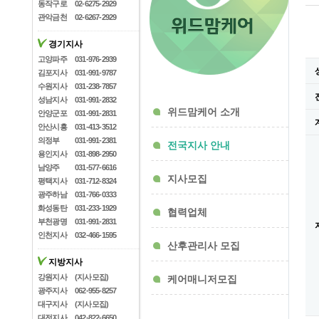
동작구로
02-6275-2929
관악금천
02-6267-2929
경기지사
고양파주
031-976-2939
김포지사
031-991-9787
수원지사
031-238-7857
성남지사
031-991-2832
위드맘케어 소개
안양군포
031-991-2831
안산시흥
031-413-3512
의정부
031-991-2381
전국지사 안내
용인지사
031-898-2950
남양주
031-577-6616
지사모집
평택지사
031-712-8324
광주하남
031-766-0333
화성동탄
031-233-1929
협력업체
부천광명
031-991-2831
인천지사
032-466-1595
산후관리사 모집
지방지사
강원지사
(지사모집)
케어매니저모집
광주지사
062-955-8257
대구지사
(지사모집)
대전지사
042-822-6650