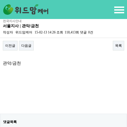
전국지사안내
서울지사 | 관악/금천
작성자
위드맘케어
15-02-13 14:26
조회
118,413회
댓글
0건
이전글
다음글
목록
본문
관악/금천
댓글목록