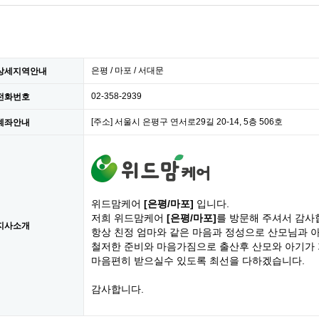
은평 / 마포 / 서대문
상세지역안내
02-358-2939
전화번호
[주소] 서울시 은평구 연서로29길 20-14, 5층 506호
계좌안내
위드맘케어
[은평/마포]
입니다.
저희 위드맘케어
[은평/마포]
를 방문해 주셔서 감사
지사소개
항상 친정 엄마와 같은 마음과 정성으로 산모님과 
철저한 준비와 마음가짐으로 출산후 산모와 아기가
마음편히 받으실수 있도록 최선을 다하겠습니다.
감사합니다.