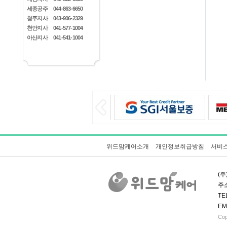
세종공주
044-863-6650
청주지사
043-906-2329
천안지사
041-577-1004
아산지사
041-541-1004
위드맘케어소개
개인정보취급방침
서비
(주
주소
TE
EM
Cop