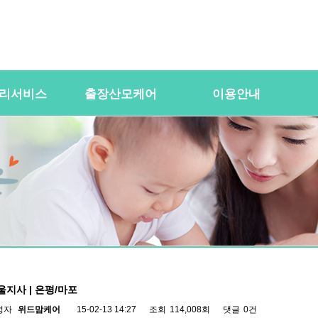
리서비스
출장산모케어
이용안내
용
산전바디케어
이용절차
공
바우처) 서비
산후바디케어
이용요금
문
케어매니저 자격요건
대여용품
이
 업무
유의사항
이용약관
자
 자격요건
상
상
울지사 | 은평/마포
성자
위드맘케어
15-02-13 14:27
조회
114,008회
댓글
0건