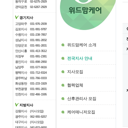
동작구로
02-6275-2929
관악금천
02-6267-2929
경기지사
고양파주
031-976-2939
김포지사
031-991-9787
수원지사
031-238-7857
성남지사
031-991-2832
위드맘케어 소개
안양군포
031-991-2831
안산시흥
031-413-3512
의정부
031-991-2381
전국지사 안내
용인지사
031-898-2950
남양주
031-577-6616
지사모집
평택지사
031-712-8324
광주하남
031-766-0333
화성동탄
031-233-1929
협력업체
부천광명
031-991-2831
인천지사
032-466-1595
산후관리사 모집
지방지사
강원지사
(지사모집)
케어매니저모집
광주지사
062-955-8257
대구지사
(지사모집)
대전지사
042-822-6650