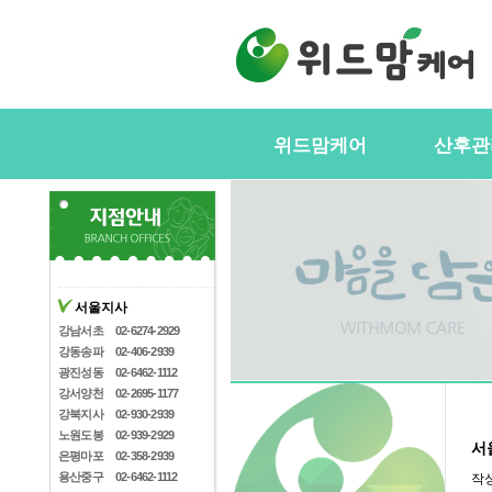
위드맘케어
산후관
위드맘케어소개
서비스내
전국지사안내
정부지원(
스
지사모집
산후관리사
협력업체
서울지사
산후관리사
산후관리사모집
강남서초
02-6274-2929
유의사항
강동송파
02-406-2939
케어매니저모집
광진성동
02-6462-1112
강서양천
02-2695-1177
강북지사
02-930-2939
노원도봉
02-939-2929
서
은평마포
02-358-2939
용산중구
02-6462-1112
작