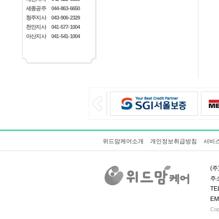
세종공주
044-863-6650
청주지사
043-906-2329
천안지사
041-577-1004
아산지사
041-541-1004
위드맘케어소개
개인정보취급방침
서비
(주
주소
TE
EM
Cop