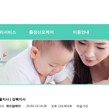
리서비스
출장산모케어
이용안내
용
산전바디케어
이용절차
공
바우처) 서비
산후바디케어
이용요금
문
케어매니저 자격요건
대여용품
이
 업무
유의사항
이용약관
자
 자격요건
상
상
울지사 | 강북지사
성자
위드맘케어
15-02-13 14:28
조회
114,401회
댓글
0건