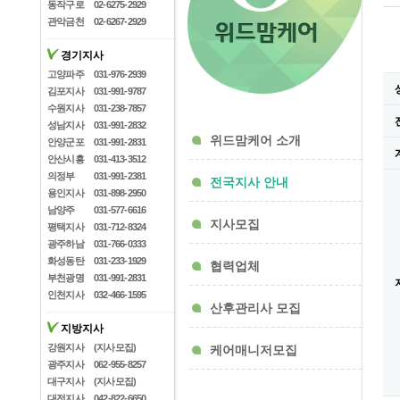
동작구로
02-6275-2929
관악금천
02-6267-2929
경기지사
고양파주
031-976-2939
김포지사
031-991-9787
수원지사
031-238-7857
성남지사
031-991-2832
위드맘케어 소개
안양군포
031-991-2831
안산시흥
031-413-3512
의정부
031-991-2381
전국지사 안내
용인지사
031-898-2950
남양주
031-577-6616
지사모집
평택지사
031-712-8324
광주하남
031-766-0333
화성동탄
031-233-1929
협력업체
부천광명
031-991-2831
인천지사
032-466-1595
산후관리사 모집
지방지사
강원지사
(지사모집)
케어매니저모집
광주지사
062-955-8257
대구지사
(지사모집)
대전지사
042-822-6650