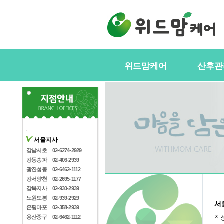
위드맘케어
산후관
위드맘케어소개
서비스내
전국지사안내
정부지원(
스
지사모집
산후관리사
협력업체
서울지사
산후관리사
산후관리사모집
강남서초
02-6274-2929
유의사항
강동송파
02-406-2939
케어매니저모집
광진성동
02-6462-1112
강서양천
02-2695-1177
강북지사
02-930-2939
노원도봉
02-939-2929
서
은평마포
02-358-2939
용산중구
02-6462-1112
작