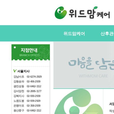
위드맘케어
산후관
위드맘케어소개
서비스내
전국지사안내
정부지원(
스
지사모집
산후관리사
협력업체
서울지사
산후관리사
산후관리사모집
강남서초
02-6274-2929
유의사항
강동송파
02-406-2939
케어매니저모집
광진성동
02-6462-1112
강서양천
02-2695-1177
강북지사
02-930-2939
노원도봉
02-939-2929
서
은평마포
02-358-2939
용산중구
02-6462-1112
작