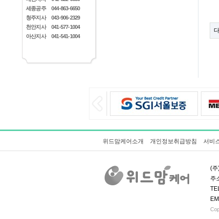
세종공주
044-863-6650
청주지사
043-906-2329
천안지사
041-577-1004
아산지사
041-541-1004
위드맘케어소개
개인정보취급방침
서비
(주
주소
TE
EM
Cop