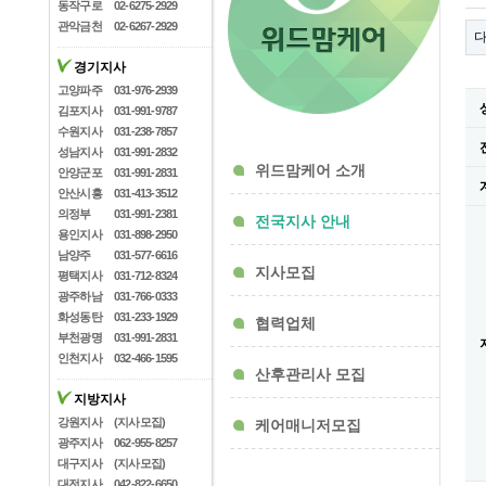
동작구로
02-6275-2929
관악금천
02-6267-2929
경기지사
고양파주
031-976-2939
김포지사
031-991-9787
수원지사
031-238-7857
성남지사
031-991-2832
위드맘케어 소개
안양군포
031-991-2831
안산시흥
031-413-3512
의정부
031-991-2381
전국지사 안내
용인지사
031-898-2950
남양주
031-577-6616
지사모집
평택지사
031-712-8324
광주하남
031-766-0333
화성동탄
031-233-1929
협력업체
부천광명
031-991-2831
인천지사
032-466-1595
산후관리사 모집
지방지사
강원지사
(지사모집)
케어매니저모집
광주지사
062-955-8257
대구지사
(지사모집)
대전지사
042-822-6650