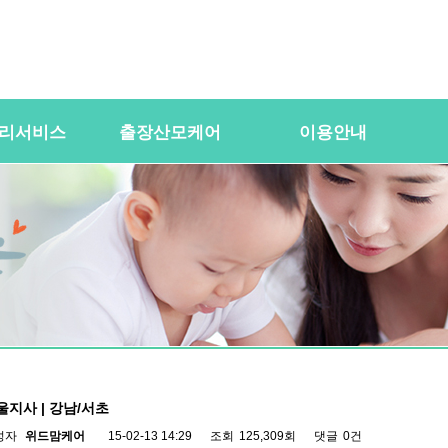
리서비스
출장산모케어
이용안내
용
산전바디케어
이용절차
공
바우처) 서비
산후바디케어
이용요금
문
케어매니저 자격요건
대여용품
이
 업무
유의사항
이용약관
자
 자격요건
상
상
울지사 | 강남/서초
성자
위드맘케어
15-02-13 14:29
조회
125,309회
댓글
0건