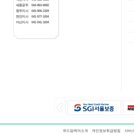
세종공주
044-863-6650
청주지사
043-906-2329
천안지사
041-577-1004
아산지사
041-541-1004
위드맘케어소개
개인정보취급방침
서비