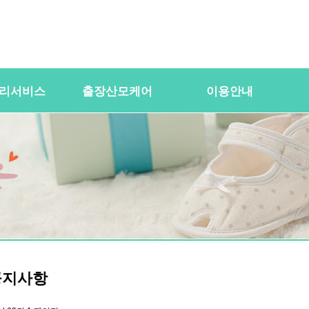
리서비스
출장산모케어
이용안내
용
산전바디케어
이용절차
공
바우처) 서비
산후바디케어
이용요금
문
케어매니저 자격요건
대여용품
이
 업무
유의사항
이용약관
자
 자격요건
상
상
공지사항