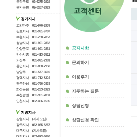
Tot
동작구로
02-6275-2929
관악금천
02-6267-2929
경기지사
고양파주
031-976-2939
김포지사
031-991-9787
수원지사
031-238-7857
성남지사
031-991-2832
공지사항
안양군포
031-991-2831
안산시흥
031-413-3512
의정부
031-991-2381
문의하기
용인지사
031-898-2950
남양주
031-577-6616
이용후기
평택지사
031-712-8324
광주하남
031-766-0333
화성동탄
031-233-1929
자주하는 질문
부천광명
031-991-2831
인천지사
032-466-1595
상담신청
지방지사
강원지사
(지사모집)
상담신청 확인
광주지사
062-955-8257
대구지사
(지사모집)
대전지사
042-822-6650