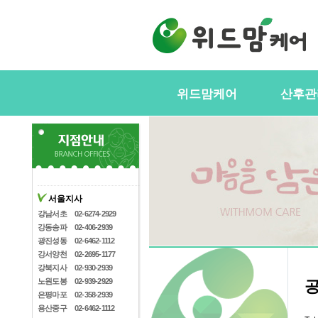
위드맘케어
산후관
위드맘케어소개
서비스내
전국지사안내
정부지원(
스
지사모집
산후관리사
협력업체
서울지사
산후관리사
산후관리사모집
강남서초
02-6274-2929
유의사항
강동송파
02-406-2939
케어매니저모집
광진성동
02-6462-1112
강서양천
02-2695-1177
강북지사
02-930-2939
노원도봉
02-939-2929
은평마포
02-358-2939
용산중구
02-6462-1112