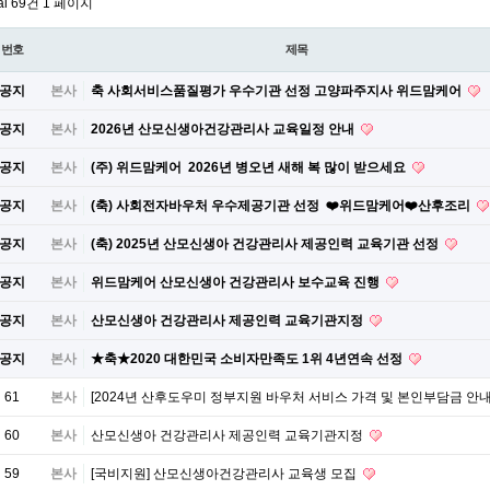
al 69건
1 페이지
번호
제목
공지
본사
축 사회서비스품질평가 우수기관 선정 고양파주지사 위드맘케어
공지
본사
2026년 산모신생아건강관리사 교육일정 안내
공지
본사
(주) 위드맘케어 2026년 병오년 새해 복 많이 받으세요
공지
본사
(축) 사회전자바우처 우수제공기관 선정 ❤️위드맘케어❤️산후조리
공지
본사
(축) 2025년 산모신생아 건강관리사 제공인력 교육기관 선정
공지
본사
위드맘케어 산모신생아 건강관리사 보수교육 진행
공지
본사
산모신생아 건강관리사 제공인력 교육기관지정
공지
본사
★축★2020 대한민국 소비자만족도 1위 4년연속 선정
61
본사
[2024년 산후도우미 정부지원 바우처 서비스 가격 및 본인부담금 안내
60
본사
산모신생아 건강관리사 제공인력 교육기관지정
59
본사
[국비지원] 산모신생아건강관리사 교육생 모집