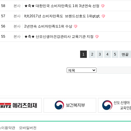
58
본사
★축★ 대한민국 소비자만족도 1위 3년연속 선정
57
본사
lt;lt;2017년 소비자만족도 브랜드선호도 1위gt;gt;
56
본사
2년연속 소비자만족도1위 수상
55
본사
★축★ 산모신생아건강관리사 교육기관 지정
1
2
3
4
5
맨끝
스이용약관
모바일버전