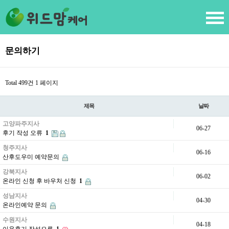
문의하기
Total 499건
1 페이지
제목
날짜
고양파주지사
06-27
후기 작성 오류
1
청주지사
06-16
산후도우미 예약문의
강북지사
06-02
온라인 신청 후 바우처 신청
1
성남지사
04-30
온라인예약 문의
수원지사
04-18