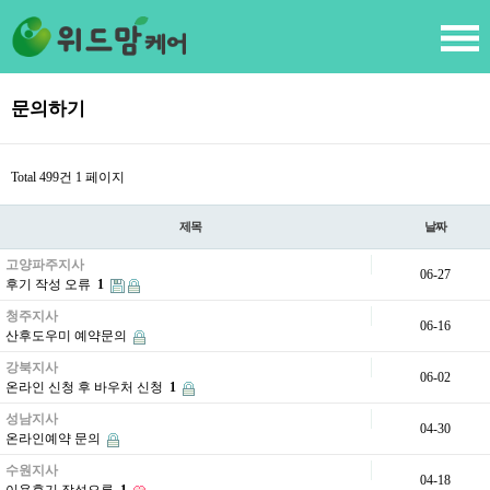
문의하기
Total 499건
1 페이지
제목
날짜
고양파주지사
06-27
후기 작성 오류
1
청주지사
06-16
산후도우미 예약문의
강북지사
06-02
온라인 신청 후 바우처 신청
1
성남지사
04-30
온라인예약 문의
수원지사
04-18