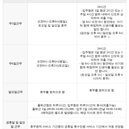
24시간
- 입주형은 1일 평균 2시간 또는 1
주일 4시간 범위 내에서 산모와 상
의하여 외출 가능
오전9시~오후6시(평일),
- 밤 8시~오전 8시 동안에는 아기
주5일근무
토요일 및 일요일 휴무
와 함께 취침하며 신생아를 돌보는
일만 합니다.
(금요일 오후 4시~일요일 오후 6시
까지 휴무 )
24시간
- 입주형은 1일 평균 2시간 또는 1
주일 4시간 범위 내에서 산모와 상
의하여 외출 가능
오전9시~오후6시(평일) ,
주6일근무
- 밤 8시~오전 8시​​ 동안에는​ 아기와
오전9시~오후2시(토요일)
함께 취침하며 신생아를 돌보는 일
만 합니다.
(토요일 오후 2시 ~ 일요일 오후 6
시까지 휴무)
휴무를 원칙으로 함
일요일근무
휴무를 원칙으로 함
출퇴근형은 하루1시간, 입주형은 하루2시간의 휴식(외출가능)
출퇴근 1일 (09:00~14:00) 125,000 / 입주 1일 220,000 (전날 18:00~14:00)​
(예약금은 별도로 발생합니다. 해당 지사로 문의 주세요)
공휴일 및 일요
일 근무
휴무원칙:서비스 기간중의 공휴일 횟수만큼 서비스 기간에서 자동 연장됩