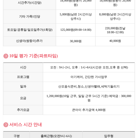
18,000원(쌍둥이 20,000
18,000원(쌍둥이 20,000
시간추가(시간당)
원)
원)
5,000원(남편 2시간이상
8,000원(남편 2시간이상
기타 가족1인당
상주시)
상주시)
220,000원(전날
토요일/공휴일/일요일추가(1회당)
125,000원(09:00~14:00)
18:00~12:00)
신생아(쌍둥이)추가
40,000원
30,000원
10일 평가 기준(파트타임)
시간
오전 : 9시~2시, 오후 : 1시~6시(시간은 오전,오후 중 선택)
프로그램
아기케어, 간단한 가사업무
일과
산모음식준비,청소,신생아빨래,세탁기돌리기
1,200,000원(10일 근무, 일일 근무 5시간 기준) 예약금 : 300,000
요금
원
추가요금
큰아이 추가금액 4,000원
서비스 시간 안내
구분
출퇴근형(오전9시~6시)
입주형