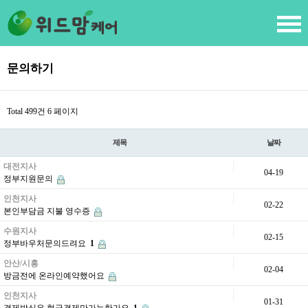
문의하기
Total 499건
6 페이지
제목
날짜
대전지사
04-19
정부지원문의
인천지사
02-22
본인부담금 지불 영수증
수원지사
02-15
정부바우처문의드려요
1
안산/시흥
02-04
방금전에 온라인예약했어요
인천지사
01-31