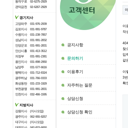
동작구로
02-6275-2929
관악금천
02-6267-2929
경기지사
고양파주
031-976-2939
이
김포지사
031-991-9787
작
수원지사
031-238-7857
성남지사
031-991-2832
404
공지사항
안양군포
031-991-2831
찾
안산시흥
031-413-3512
입
의정부
031-991-2381
문의하기
같
용인지사
031-898-2950
남양주
031-577-6616
이용후기
이
평택지사
031-712-8324
3
광주하남
031-766-0333
확인
화성동탄
031-233-1929
자주하는 질문
부천광명
031-991-2831
인천지사
032-466-1595
상담신청
지방지사
강원지사
(지사모집)
상담신청 확인
광주지사
062-955-8257
대구지사
(지사모집)
대전지사
042-822-6650