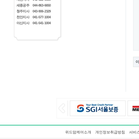
세종공주
044-863-6650
청주지사
043-906-2329
천안지사
041-577-1004
아산지사
041-541-1004
위드맘케어소개
개인정보취급방침
서비