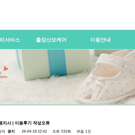
리서비스
출장산모케어
이용안내
용
산전바디케어
이용절차
공
바우처) 서비
산후바디케어
이용요금
문
케어매니저 자격요건
대여용품
이
 업무
유의사항
이용약관
자
 자격요건
상
상
원지사 | 이용후기 작성오류
성자
꽁지
26-04-18 22:42
조회
533회
댓글
1건