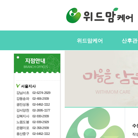
위드맘케어
산후관
위드맘케어소개
서비스내
전국지사안내
정부지원(
스
지사모집
산후관리사
협력업체
서울지사
산후관리사
산후관리사모집
강남서초
02-6274-2929
유의사항
강동송파
02-406-2939
케어매니저모집
광진성동
02-6462-1112
강서양천
02-2695-1177
강북지사
02-930-2939
노원도봉
02-939-2929
수
은평마포
02-358-2939
용산중구
02-6462-1112
작