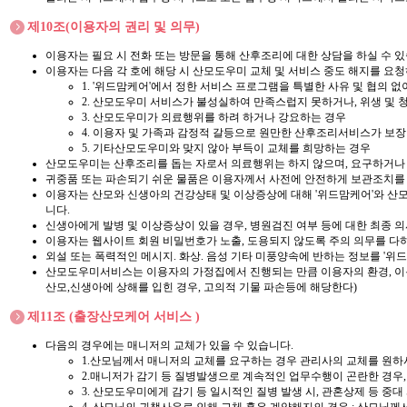
제10조(이용자의 권리 및 의무)
이용자는 필요 시 전화 또는 방문을 통해 산후조리에 대한 상담을 하실 수 있
이용자는 다음 각 호에 해당 시 산모도우미 교체 및 서비스 중도 해지를 요청하실
1. '위드맘케어'에서 정한 서비스 프로그램을 특별한 사유 및 협의 
2. 산모도우미 서비스가 불성실하여 만족스럽지 못하거나, 위생 및
3. 산모도우미가 의료행위를 하려 하거나 강요하는 경우
4. 이용자 및 가족과 감정적 갈등으로 원만한 산후조리서비스가 보
5. 기타산모도우미와 맞지 않아 부득이 교체를 희망하는 경우
산모도우미는 산후조리를 돕는 자로서 의료행위는 하지 않으며, 요구하거나 응
귀중품 또는 파손되기 쉬운 물품은 이용자께서 사전에 안전하게 보관조치를 취
이용자는 산모와 신생아의 건강상태 및 이상증상에 대해 '위드맘케어'와 산
니다.
신생아에게 발병 및 이상증상이 있을 경우, 병원검진 여부 등에 대한 최종 의
이용자는 웹사이트 회원 비밀번호가 노출, 도용되지 않도록 주의 의무를 다하여
외설 또는 폭력적인 메시지. 화상. 음성 기타 미풍양속에 반하는 정보를 '위
산모도우미서비스는 이용자의 가정집에서 진행되는 만큼 이용자의 환경, 이
산모,신생아에 상해를 입힌 경우, 고의적 기물 파손등에 해당한다)
제11조 (출장산모케어 서비스 )
다음의 경우에는 매니저의 교체가 있을 수 있습니다.
1.산모님께서 매니저의 교체를 요구하는 경우 관리사의 교체를 원하시
2.매니저가 감기 등 질병발생으로 계속적인 업무수행이 곤란한 경우,
3. 산모도우미에게 감기 등 일시적인 질병 발생 시, 관혼상제 등 중