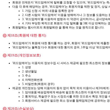
회원은 언제든지 '위드맘케어'에 탈퇴를 요청할 수 있으며, '위드맘케어'는 
다음 각 호에 해당하는 경우, '위드맘케어'는 회원자격을 제한 및 정지, 상실 
1. 가입 신청 시 허위 내용을 등록한 경우
2. 다른 사람의 '위드맘케어' 이용을 방해하거나 그 정보를 도용하는
3. '위드맘케어'를 이용하여 법령과 이 약관이 금지하거나, 공서양속
4. 기타 부당한 목적으로 회원의 가입 탈퇴를 월 3회 이상 반복하는 
회원탈퇴는 웹사이트의 회원탈퇴란 을 통해 하는 것을 원칙으로 합니다.
제18조(회원에 대한 통지)
'위드맘케어'가 회원에 대한 통지를 하는 경우, 회원이 '위드맘케어'에 제출한
'위드맘케어'는 불특정 다수 회원에 대한 통지의 경우, 1주일 이상 '위드맘
제19조(개인정보보호)
'위드맘케어'는 이용자의 정보수집 시 서비스 제공에 필요한 최소한의 정보를
1. 성명
2. 생년월일
3. 주소
4. 자택전화번호
5. 비밀번호(회원의 경우)
제공된 개인정보는 당해 이용자의 동의 없이 목적 외의 이용이나 제3자에게 제
1. 임대용품 배송업체에게 배송에 필요한 최소한의 이용자의 정보(성
2. 통계작성, 학술연구 또는 시장조사를 위한 것으로서 특정 개인을 
3. 회원서비스 제공에 필요한 최소 정보를 협력업체간에 공유하는 
제20조(손실보상)