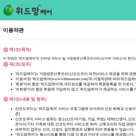
이용약관
제1조(목적)
이 약관은 '위드맘케어'의 인터넷 서비스 및 가정방문산후조리서비스(이하 '서비스'라 한다
제2조(정의)
'위드맘케어'는 가정방문산후조리(산모도우미 파견)서비스 제공을 위해 관련
'이용자'란 '위드맘케어(
www.withmomcare.com
)'의 이용약관에 따라'위드맘케
'회원'이라 함은 '위드맘케어'에 개인정보를 제공하여 회원등록을 한 자로서,
'비회원'이라 함은 회원에 가입하지 않고 '위드맘케어'가 제공하는 서비스를 
제3조(내용 및 범위)
산모도우미는 '위드맘케어' 서비스 프로그램에 의거하여 산모 회복과 신생아
준)
산모도우미 서비스 범위는 청소(산모/아기방, 거실, 주방), 세탁(신생아, 
큰아이/기타 가족에 대한 산모도우미 서비스로 하며, 산후조리와 직접 관련이
세부적인 업무는 산모, 신생아, 집안환경과 상황에 따라 변동될수 있습니다.
‘위드맘케어'는 웹사이트를 통해 다음 각 호의 인터넷 서비스를 제공합니다.