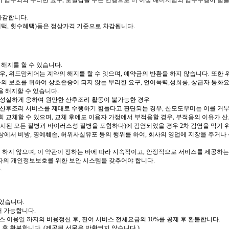
서 업무외의 무리한 요구, 모멸감을 주는 언행으로 더 이상 매니저님의 업무수행이 힘들
차감합니다.
택, 횟수혜택)등은 정상가격 기준으로 차감됩니다.
 해지를 할 수 있습니다.
우, 위드맘케어는 계약의 해지를 할 수 잇으며, 예약금의 반환을 하지 않습니다. 또한
자의 보호를 위하여 상호존중이 되지 않는 무리한 요구, 언어폭력,성희롱, 상급자 통
을 해지할 수 있습니다.
불성실하게 응하여 원만한 산후조리 활동이 불가능한 경우
 산후조리 서비스를 제대로 수행하기 힘들다고 판단되는 경우, 산모도우미는 이를 거부
회 교체할 수 있으며, 교체 후에도 이용자 가정에서 부적응할 경우, 부적응의 이유가 산
 명시된 모든 질병과 바이러스성 질병을 포함하다)에 감염되었을 경우 2차 감염을 막기 
 상에서 비방, 명예훼손, 허위사실유포 등의 행위를 하여, 회사의 영업에 지장을 주거
하지 않으며, 이 약관이 정하는 바에 따라 지속적이고, 안정적으로 서비스를 제공하는
자의 개인정보보호를 위한 보안 시스템을 갖추어야 합니다.
.
 있습니다.
해 가능합니다.
스 이용일 까지의 비용정산 후, 잔여 서비스 전체요금의 10%를 공제 후 환불합니다.
후 환불합니다 .(제공된 선물은 반환되지 않습니다.)