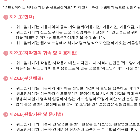
‘위드맘케어'는 서비스 기간 중 산모신생아도우미의 고의 , 과실, 위법행위 등으로 인한 
제21조(면책)
'위드맘케어'는 이용자와의 공식 계약 범위(이용기간, 이용시간, 이용요금, 
'위드맘케어'와 산모도우미는 산모의 건강회복과 신생아의 건강증진을 위해 주
임을 '위드맘케어'나 산모도우미에게 지울 수 없습니다.
'위드맘케어'는 웹사이트상에서 하이퍼링크 방식으로 연결되어 있는 제휴업체
제22조(저작권의 귀속 및 이용제한)
'위드맘케어'가 작성한 저작물에 대한 저작권 기타 지적재산권은 '위드맘케어
이용자는 ‘위드맘케어'를 이용함으로써 얻은 정보를 '위드맘케어'의 사전 승낙
제23조(분쟁해결)
'위드맘케어'는 이용자가 제기하는 정당한 의견이나 불만을 접수하고 이의 
'위드맘케어'는 이용자와 산모도우미간 분쟁이 있을 시, 이의 해결을 위해 중
쌍방의 과실이 명백히 입증되지 않는 어느 일방의 주장에 의한 도난 분실 등 
법적 분쟁 발생시, 분쟁에 관한 중재 및 소송은 민사소송법상 관할법원으로 
제24조(관할기관 및 준거법)
'위드맘케어'와 이용자 간 발생한 분쟁의 관할은 민사소송상 관할법원으로 합
'위드맘케어'와 이용자 간 제기된 전자거래 소송에는 한국법을 적용합니다.