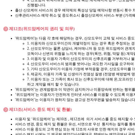
4. 산모님의 귀책사유로 인해 교체 혹은 계약해지의 경우 : 산모님께
진행됩니다.
출산 산모케어 서비스의 경우 예약제의 특성상 당일 예약사항 변동시 횟수 
산후관리서비스 예약 취소 및 중도취소시 출장산모케어 서비스 부분 (가격혜
제12조(위드맘케어의 권리 및 의무)
'위드맘케어'는 다음 각 호에 해당하는 경우, 산모도우미 교체 및 서비스 중도
1. 이용자와 산모도우미간의 개별약정이 있는 경우 혹은 추정되는 경
2. 산모도우미는 물론 상담사, 케어매니저 등 모든 위드맘케어 관계
모독이나 신변의 위협을 느끼게 하는 경우(폭언, 위협, 막말 등) 계약
3. 이용자 및 이용자 가족이 산모도우미의 산후조리를 거부하거나 
4. 산모도우미 서비스의 범위를 벗어나는 과도한 가사일을 요구하여
5. 기타 산모도우미가 이용자 가정에 부적응할 경우, 산모도우미를 1
6. 제공자, 이용자 가족 및 신생아가 전염성 질병 (전염병 예방법에
7. 이용자 또는 그 가족이 회사 또는 산후도우미에 대해 온,오프라인
하고 계약을 해지 할 수 있습니다.
'위드맘케어’는 관계법령과 이 약관이 금지하거나 미풍양속에 반하는 행위를 
‘위드맘케어’는 이용자가 안전하게 인터넷 서비스를 이용할 수 있도록 이용
'위드맘케어’는 이용자가 원하지 않는 광고성 전자우편을 발송하지 않습니다
제13조(서비스 중도 해지 및 환불)
이용자 및 ‘위드맘케어’는 제10조 , 제12조에 의거 서비스를 중도 해지할 수
서비스 변경, 중도 해지 및 환불은 유선, 서면으로 우선 통지하는 절차를 통
서비스 이용 중도의 고객 변심 또는 제 12조의 사유로 인한 해지의 경우 서비
서비스 해지 시에는 기 제공된 예약감사선물대금, 택배비는 예약금에서 공제 