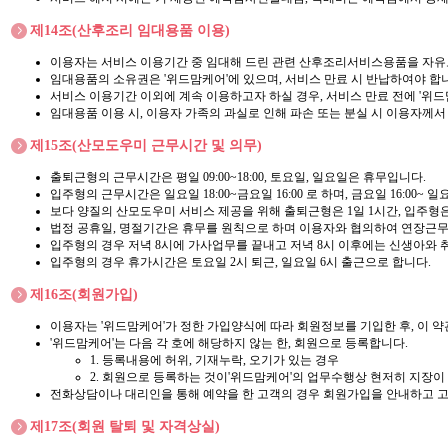
제14조(산후조리 임대용품 이용)
이용자는 서비스 이용기간 중 임대해 드린 관련 산후조리서비스용품을 자유
임대용품의 소유권은 '위드맘케어'에 있으며, 서비스 만료 시 반납하여야 합
서비스 이용기간 이외에 계속 이용하고자 하실 경우, 서비스 만료 전에 '위
임대용품 이용 시, 이용자 가족의 과실로 인해 파손 또는 분실 시 이용자께
제15조(산모도우미 근무시간 및 의무)
출퇴근형의 근무시간은 평일 09:00~18:00, 토요일, 일요일은 휴무입니다.
입주형의 근무시간은 일요일 18:00~금요일 16:00 로 하며, 금요일 16:00~ 
보다 양질의 산모도우미 서비스 제공을 위해 출퇴근형은 1일 1시간, 입주형은
법정 공휴일, 명절기간은 휴무를 원칙으로 하며 이용자와 협의하여 연장근무
입주형의 경우 저녁 8시에 가사업무를 끝내고 저녁 8시 이후에는 신생아와 
입주형의 경우 휴가시간은 토요일 2시 퇴근, 일요일 6시 출근으로 합니다.
제16조(회원가입)
이용자는 '위드맘케어'가 정한 가입양식에 따라 회원정보를 기입한 후, 이
'위드맘케어'는 다음 각 호에 해당하지 않는 한, 회원으로 등록합니다.
1. 등록내용에 허위, 기재누락, 오기가 있는 경우
2. 회원으로 등록하는 것이'위드맘케어'의 업무수행상 현저히 지장이
전화상담이나 대리인을 통해 예약을 한 고객의 경우 회원가입을 안내하고 
제17조(회원 탈퇴 및 자격상실)