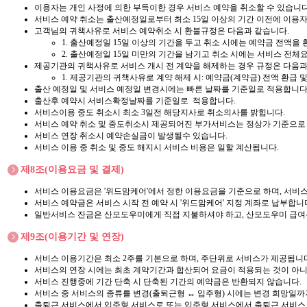
이용자는 개인 사정에 의한 부득이한 경우 서비스 예약을 취소할 수 있습니다
서비스 예약 취소는 출산예정일로부터 최소 15일 이상의 기간 이전에 이용자
고객님의 귀책사유로 서비스 예약취소 시 환불규정은 다음과 같습니다.
1. 출산예정일 15일 이상의 기간을 두고 취소 시에는 예약금 전액을
2. 출산예정일 15일 미만의 기간을 남기고 취소 시에는 서비스 전체요금
제공기관의 귀책사유로 서비스 개시 전 계약을 해제하는 경우 규정은 다음과
1. 제공기관의 귀책사유로 계약 해제 시: 예약금(계약금) 전액 환급 
출산 예정일 및 서비스 예정일 변경시에는 빠른 날짜를 기준일로 적용합니다
출산후 예약시 서비스확정날짜를 기준일로 적용합니다.
서비스이용 중도 취소시 최소 3일전 해당지사로 취소의사를 밝힙니다.
서비스 예약 취소 및 중도취소시 제공되어진 부가서비스는 정상가 기준으로
서비스 연장 취소시 예약손실금이 발생될수 있습니다.
서비스 이용 중 취소 및 중도 해지시 서비스 비용은 일할 계산됩니다.
제8조(이용요금 및 결제)
서비스 이용요금은 '위드맘케어'에서 정한 이용요금을 기준으로 하며, 서비스
서비스 예약금은 서비스 시작 전 예약 시 '위드맘케어' 지정 계좌로 납부합
일반서비스 잔금은 산모도우미에게 직접 지불하셔야 하고, 산모도우미 급여는
제9조(이용기간 및 연장)
서비스 이용기간은 최소 2주를 기본으로 하며, 주단위로 서비스가 제공됩니
서비스의 연장 시에는 최초 계약기간과 합산되어 요금이 적용되는 것이 아
서비스 진행중에 기간 단축 시 단축된 기간의 예약금은 반환되지 않습니다.
서비스 중 서비스의 종류를 변경(출퇴근형 ↔ 입주형) 시에는 변경 희망일
출퇴근 서비스에서 입주형 서비스로 또는 입주형 서비스에서 출퇴근 서비스