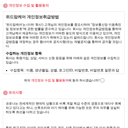
한 자로서, '위드맘케어'의 정보를 지속적으로 제공받으며, '위드맘
개인정보 수집 및 활용동의
케어'가 제공하는 서비스를 계속적으로 이용할 수 있는 자를 말합
니다. (회원 번호를 부여 받은 자)
위드맘케어 개인정보취급방법
'비회원'이라 함은 회원에 가입하지 않고 '위드맘케어'가 제공하는
서비스를 이용하는 자를 말합니다.
'위드맘케어'는 (이하 '회사') 고객님의 개인정보를 중요시하며 "정보통신망 이용촉진
및 정보보호"에 관한 법률을 준수하고 있습니다. 회사는 개인정보취급방침을 통하여
제3조(내용 및 범위)
고객님께서 제공하시는 개인정보가 어떠한 용도와 방식으로 이용되고 있으며, 개인
정보보호를 위해 어떠한 조치가 취해지고 있는지 알려드립니다. 회사는 개인정보취
산모도우미는 '위드맘케어' 서비스 프로그램에 의거하여 산모 회복과 신생
급방침을 개정하는 경우 웹사이트 공지사항(또는 개별공지)을 통하여 공지할 것입니
다.
아 돌보는 업무를 주로 하며 부수적으로 간단한 집안일을 도와드립니다.
단, 남편 이외의 가족에는 별도의 서비스요금이 부과됩니다. (산후도우미
수집하는 개인정보 항목
근무시간 내에 남편출근기준)
회사는 회원가입, 상담, 서비스 신청 등등을 위해 아래와 같은 개인정보를 수집하고
산모도우미 서비스 범위는 청소(산모/아기방, 거실, 주방), 세탁(신생아, 산
있습니다.
모 세탁물 별도로 세탁), 식사준비(원칙적으로 산모의 식사에 한정하며, 가
수집항목 : 이름, 생년월일, 성별, 로그인ID, 비밀번호, 비밀번호 질문과 답
족의 식사준비는 예외적으로 인정합니다.)와 기타 '위드맘케어' 프로그램에
변, 자택 전화번호, 자택 주소, 휴대전화번호, 이메일, 직업, 회사명, 부서, 직
서 정하는 산모/신생아/큰아이/기타 가족에 대한 산모도우미 서비스로 하
책, 회사전화번호, 취미, 결혼여부, 기념일, 가족사항, 출산예정일, 출산예정
위의
개인정보 수집 및 활용동의
에 동의 하시겠습니까?
며, 산후조리와 직접 관련이 없는 가사 일은 별도의 합의가 없으면 제외 됩
산부인과, 입실예정 산후조리원, 서비스 이용기록, 접속 로그, 접속 IP 정보,
니다.
결제기록
세부적인 업무는 산모, 신생아, 집안환경과 상황에 따라 변동될수 있습니
유의사항
개인정보 수집방법 : 홈페이지(회원가입), 서면양식, 전화/팩스를 통한 회원
다.
가입, 경품행사응모, 상담게시판 外
'위드맘케어'는 웹사이트를 통해 다음 각 호의 인터넷 서비스를 제공합니다.
코로나는 전세계적인 팬데믹 상황으로 비록 계절 독감 수준의 경증으로 대다수 회복
1. 가정방문 산후조리서비스 안내 및 온라인 신청
개인정보의 수집 및 이용목적
되고 있다고는 하나, 산후조리와 아기 케어를 위해 가능한 모든 주의 의무를 성실히
2. 온라인 고객상담
하도록 최선을 다하고 있습니다.
회사는 수집한 개인정보를 다음의 목적을 위해 활용합니다.
서비스 제공에 관한 계약 이행 및 서비스 제공에 따른 요금정산 콘텐츠 제
제4조(예약)
공 , 구매 및 요금 결제 , 물품배송 또는 청구지 등 발송
특히 최근 92% 이상인 오미크론 같은 경우, 상호 일상에서 백신 2차 이상 접종과 마