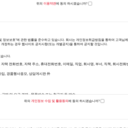
 돌보는 업무를 주로 하며 부수적으로 간단한 집안일을 도와드립니다. 단, 남편 이외
위의
이용약관
에 동의 하시겠습니까?
산모 세탁물 별도로 세탁), 식사준비(원칙적으로 산모의 식사에 한정하며, 가족의 식사준
 관련이 없는 가사 일은 별도의 합의가 없으면 제외 됩니다.
촉진 및 정보보호"에 관한 법률을 준수하고 있습니다. 회사는 개인정보취급방침을 통하여 고객
 개정하는 경우 웹사이트 공지사항(또는 개별공지)을 통하여 공지할 것입니다.
있습니다.
청 이후, 3일 이내에 이용자가 '위드맘케어' 지정계좌에 소정의 예약금을 납입한 후, 
변, 자택 전화번호, 자택 주소, 휴대전화번호, 이메일, 직업, 회사명, 부서, 직책, 회사
통해 이용자에게 입금 확인 통지를 합니다. (회원은 사이트 로그인 후 마이 페이지를 통해
가입, 경품행사응모, 상담게시판 外
않는 한 승낙합니다.
 구매 및 요금 결제 , 물품배송 또는 청구지 등 발송
14세 미만 아동 개인정보 수집 시 법정 대리인 동의여부 확인, 고지사항 전달
위의
개인정보 수집 및 활용동의
에 동의 하시겠습니까?
용 가능
용
금 입금확인 통지 형태로 이용자에게 도달한 시점에 계약이 성립한 것으로 봅니다. 단,
계
인정보를 제공