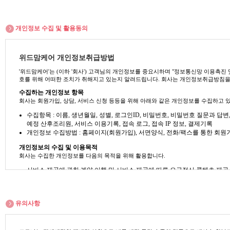
산모도우미는 '위드맘케어' 서비스 프로그램에 의거하여 산모 회복과 신생아
편출근기준)
산모도우미 서비스 범위는 청소(산모/아기방, 거실, 주방), 세탁(신생아, 
개인정보 수집 및 활용동의
신생아/큰아이/기타 가족에 대한 산모도우미 서비스로 하며, 산후조리와 직접
세부적인 업무는 산모, 신생아, 집안환경과 상황에 따라 변동될수 있습니다.
'위드맘케어'는 웹사이트를 통해 다음 각 호의 인터넷 서비스를 제공합니다.
1. 가정방문 산후조리서비스 안내 및 온라인 신청
위드맘케어 개인정보취급방법
2. 온라인 고객상담
'위드맘케어'는 (이하 '회사') 고객님의 개인정보를 중요시하며 "정보통신망 이용
호를 위해 어떠한 조치가 취해지고 있는지 알려드립니다. 회사는 개인정보취급방침을
제4조(예약)
수집하는 개인정보 항목
회사는 회원가입, 상담, 서비스 신청 등등을 위해 아래와 같은 개인정보를 수집하고 
서비스 신청은 인터넷, 전화, 팩스, 직접방문을 통해 가능하며, 서비스 신
다.
수집항목 : 이름, 생년월일, 성별, 로그인ID, 비밀번호, 비밀번호 질문과 답
서비스 예약금의 납부는 무통장 입금을 통해 가능합니다.
예정 산후조리원, 서비스 이용기록, 접속 로그, 접속 IP 정보, 결제기록
서비스 예약금 입금 확인 시, '위드맘케어'는 이메일 또는 전화, SMS를 
개인정보 수집방법 : 홈페이지(회원가입), 서면양식, 전화/팩스를 통한 회원
제5조(이용계약의 성립)
개인정보의 수집 및 이용목적
회사는 수집한 개인정보를 다음의 목적을 위해 활용합니다.
‘위드맘케어’는 제4조와 같은 서비스 예약에 대하여 다음 각 호에 해당하지 
1. 신청 내용에 허위, 고의적 기재누락 이 있는 경우
서비스 제공에 관한 계약 이행 및 서비스 제공에 따른 요금정산 콘텐츠 제공 ,
2. 타인 명의를 무단 도용하여 신청한 경우
회원 관리 : 회원제 서비스 이용에 따른 본인확인, 개인 식별, 연령확인, 만
3. 서비스 신청3일 이내 예약금이 미 입금된 경우
고객상담센터 : 모든 상담은 반드시 이용자의 동의 후 녹취
4. 상담/제출서류에 허위가 있는 경우
- 상담 시 동의 획득에 대한 녹취 기록을 통해서 그에 관련된 증빙자료로 활
유의사항
5. 기타 '위드맘케어'에 알릴 의무를 성실히 이행하지 아니한 경우
- 질 높은 서비스 제공을 위해 동의된 녹취 내용을 토대로 아웃바운드 콜 활
서비스 이용계약은 이용자의 서비스 신청/예약에 대하여 제5조 제3항의 예약
마케팅 및 광고에 활용 : 접속 빈도 파악 또는 회원의 서비스 이용에 대한 통
회사는 회원에 대하여 보다 더 질 높은 서비스 제공을 위해 협력업체에 개
제6조(예약 변경)