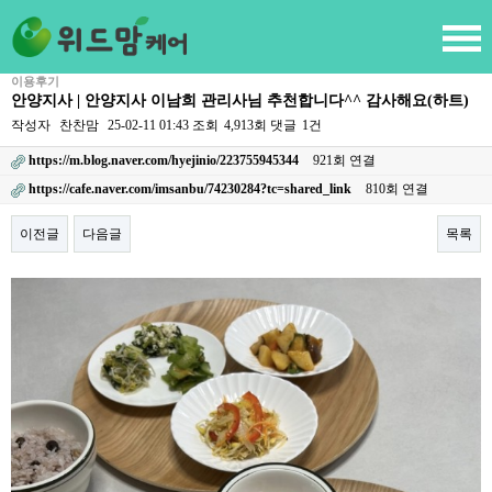
이용후기
안양지사 | 안양지사 이남희 관리사님 추천합니다^^ 감사해요(하트)
작성자
찬찬맘
25-02-11 01:43
조회
4,913회
댓글
1건
https://m.blog.naver.com/hyejinio/223755945344
921회 연결
https://cafe.naver.com/imsanbu/74230284?tc=shared_link
810회 연결
이전글
다음글
목록
본문