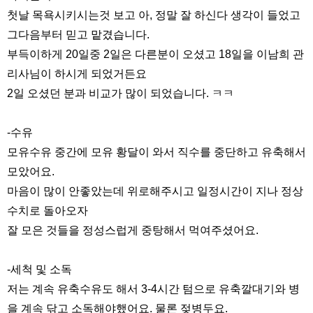
첫날 목욕시키시는것 보고 아, 정말 잘 하신다 생각이 들었고
그다음부터 믿고 맡겼습니다.
부득이하게 20일중 2일은 다른분이 오셨고 18일을 이남희 관
리사님이 하시게 되었거든요
2일 오셨던 분과 비교가 많이 되었습니다. ㅋㅋ
-수유
모유수유 중간에 모유 황달이 와서 직수를 중단하고 유축해서
모았어요.
마음이 많이 안좋았는데 위로해주시고 일정시간이 지나 정상
수치로 돌아오자
잘 모은 것들을 정성스럽게 중탕해서 먹여주셨어요.
-세척 및 소독
저는 계속 유축수유도 해서 3-4시간 텀으로 유축깔대기와 병
을 계속 닦고 소독해야했어요. 물론 젖병두요.