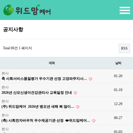
공지사항
Total 69건
1 페이지
RSS
제목
날짜
본사
01-20
축 사회서비스품질평가 우수기관 선정 고양파주지사…
본사
01-19
2026년 산모신생아건강관리사 교육일정 안내
본사
12-29
(주) 위드맘케어 2026년 병오년 새해 복 많이…
본사
06-27
(축) 사회전자바우처 우수제공기관 선정 ❤️위드맘케어…
본사
01-03