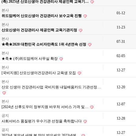
(축) 2025년 산모신생아 건강관리사 제공인력 교육기…
본사
01-12
위드맘케어 산모신생아 건강관리사 보수교육 진행
본사
11-23
산모신생아 건강관리사 제공인력 교육기관지정
본사
07-31
★축★2020 대한민국 소비자만족도 1위 4년연속 선정
본사
02-05
★축★ (주)위드맘케어 사무실 확장
본사
12-27
[국비지원] 산모신생아건강관리사 교육생 모집
본사
산모 신생아 건강관리사업 국비지원 내일배움카드 기관선정…
12-20
본사
12-07
[2024년 산후도우미 정부지원 바우처 서비스 가격 및…
공지
12-28
사회서비스 품질평가 우수기관 선정을 축하합니다
공지
12-27
2023년 계묘년 새해 복 많이 받으세요 2023년에…