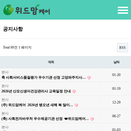
공지사항
Total 69건
1 페이지
RSS
제목
날짜
본사
01-20
축 사회서비스품질평가 우수기관 선정 고양파주지사…
본사
01-19
2026년 산모신생아건강관리사 교육일정 안내
본사
12-29
(주) 위드맘케어 2026년 병오년 새해 복 많이…
본사
06-27
(축) 사회전자바우처 우수제공기관 선정 ❤️위드맘케어…
본사
01-03