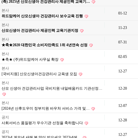
(축) 2025년 산모신생아 건강관리사 제공인력 교육기…
본사
01-12
위드맘케어 산모신생아 건강관리사 보수교육 진행
본사
11-23
산모신생아 건강관리사 제공인력 교육기관지정
본사
07-31
★축★2020 대한민국 소비자만족도 1위 4년연속 선정
본사
02-05
★축★ (주)위드맘케어 사무실 확장
본사
12-27
[국비지원] 산모신생아건강관리사 교육생 모집
본사
산모 신생아 건강관리사업 국비지원 내일배움카드 기관선정…
12-20
본사
12-07
[2024년 산후도우미 정부지원 바우처 서비스 가격 및…
공지
12-28
사회서비스 품질평가 우수기관 선정을 축하합니다
공지
12-27
2023년 계묘년 새해 복 많이 받으세요 2023년에…