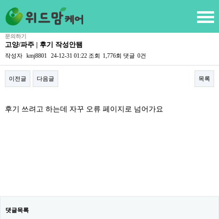
문의하기
고양/파주 | 후기 작성안됌
작성자
kmj8801
24-12-31 01:22
조회
1,776회
댓글
0건
이전글
다음글
목록
본문
후기 쓰려고 하는데 자꾸 오류 페이지로 넘어가요
댓글목록