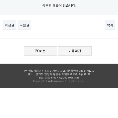
등록된 댓글이 없습니다.
이전글
다음글
목록
PC버전
이용약관
(주)위드맘케어 / 대표 김자영 / 사업자등록번호 336-87-01215
주소 : 경기도 안양시 동안구 시민대로 230, A동 401호
TEL: 1800-9793 / FAX:02-6008-7825
Copyright ©
Withmomcare.
All rights reserved.