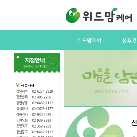
위드맘케어
산후관
위드맘케어소개
서비스내용
전국지사안내
정부지원(바
지사모집
산후관리사
협력업체
산후관리사
서울지사
산후관리사모집
유의사항
강남서초
02-6274-2929
케어매니저모집
강동송파
02-406-2939
광진성동
02-6462-1112
강서양천
02-2695-1177
강북지사
02-930-2939
노원도봉
02-939-2929
은평마포
02-358-2939
용산중구
02-6462-1112