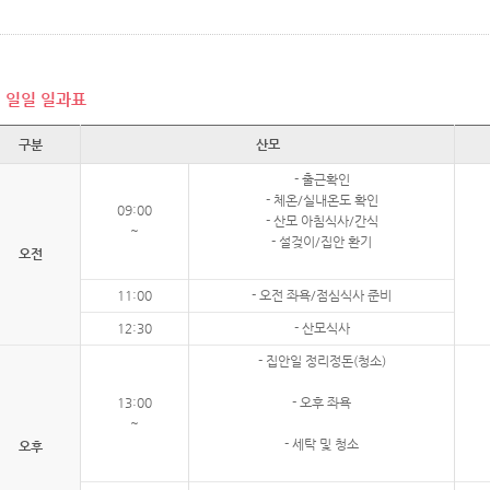
일일 일과표
구분
산모
- 출근확인
- 체온/실내온도 확인
09:00
- 산모 아침식사/간식
~
- 설겆이/집안 환기
오전
11:00
- 오전 좌욕/점심식사 준비
12:30
- 산모식사
- 집안일 정리정돈(청소)
13:00
- 오후 좌욕
~
- 세탁 및 청소
오후