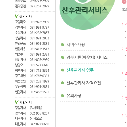
동작구로
02-6275-2929
관악금천
02-6267-2929
(조
경기지사
고양파주
031-976-2939
김포지사
031-991-9787
수원지사
031-238-7857
성남지사
031-991-2832
안양군포
031-991-2831
서비스내용
안산시흥
031-413-3512
의정부
031-991-2381
정부지원(바우처) 서비스
용인지사
031-898-2950
남양주
031-577-6616
산후관리사 업무
평택지사
031-712-8324
광주하남
031-766-0333
화성동탄
031-233-1929
산후관리사 자격요건
부천광명
031-991-2831
인천지사
032-466-1595
유의사항
지방지사
강원지사
(지사모집)
광주지사
062-955-8257
대구지사
(지사모집)
대전지사
042-822-6650