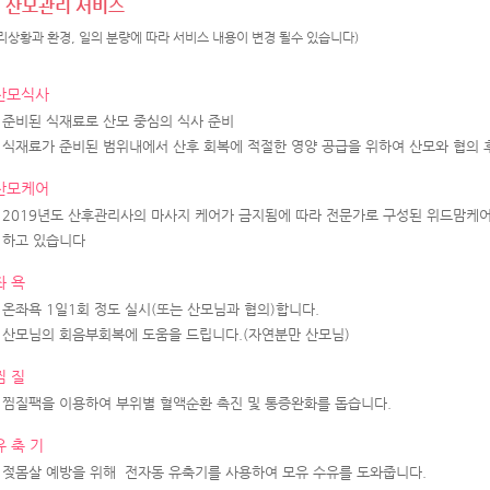
산모관리 서비스
리상황과 환경, 일의 분량에 따라 서비스 내용이 변경 될수 있습니다)
산모식사
준비된 식재료로 산모 중심의 식사 준비
식재료가 준비된 범위내에서 산후 회복에 적절한 영양 공급을 위하여 산모와 협의 
산모케어
2019년도 산후관리사의 마사지 케어가 금지됨에 따라 전문가로 구성된 위드맘케
하고 있습니다
좌 욕
온좌욕 1일1회 정도 실시(또는 산모님과 협의)합니다.
산모님의 회음부회복에 도움을 드립니다.(자연분만 산모님)
찜 질
찜질팩을 이용하여 부위별 혈액순환 촉진 및 통증완화를 돕습니다.
유 축 기
젖몸살 예방을 위해 전자동 유축기를 사용하여 모유 수유를 도와줍니다.