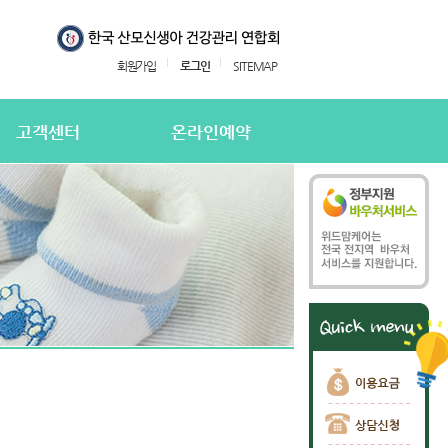
회원가입
로그인
SITEMAP
고객센터
온라인예약
지사항
온라인예약
의하기
온라인 예약확인
용후기
주하는질문
담신청
담신청 확인