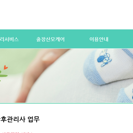
리서비스
출장산모케어
이용안내
산전바디케어
이용절차
공
우처) 서비스
산후바디케어
이용요금
문
 업무
케어매니저 자격요건
대여용품
이
 자격요건
유의사항
이용약관
자
상
상
산후관리사 업무