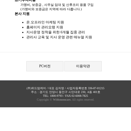
초기투자비용
가맹비, 보증금 , 사무실 임대 및 산후조리 용품 구입
(가맹비와 보증금은 지역에 따라 다릅니다.)
본사 지원
온.오프라인 마케팅 지원
홈페이지 관리요령 지원
지사운영 정착을 위한 6개월 집중 관리
관리사 교육 및 지사 운영 관련 매뉴얼 지원
PC버전
이용약관
(주)위드맘케어 / 대표 김자영 / 사업자등록번호 336-87-01215
주소 : 경기도 안양시 동안구 시민대로 230, A동 401호
TEL: 1800-9793 / FAX:02-6008-7825
Copyright ©
Withmomcare.
All rights reserved.