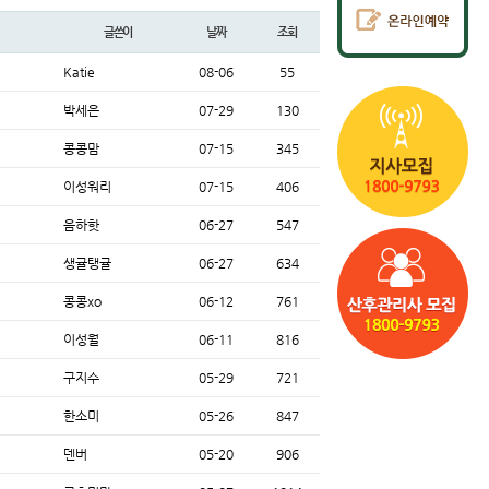
글쓴이
날짜
조회
Katie
08-06
55
박세은
07-29
130
콩콩맘
07-15
345
이성워리
07-15
406
음하핫
06-27
547
생귤탱귤
06-27
634
콩콩xo
06-12
761
이성월
06-11
816
구지수
05-29
721
한소미
05-26
847
덴버
05-20
906