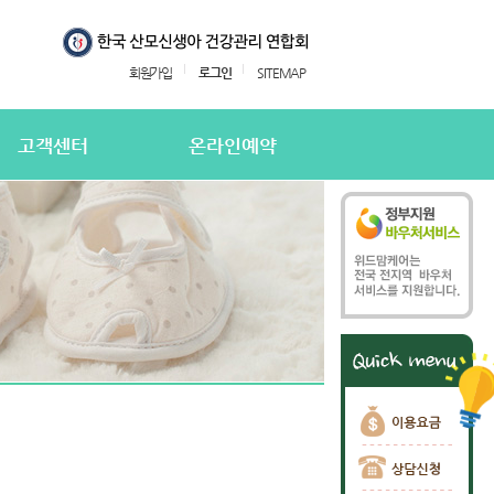
회원가입
로그인
SITEMAP
고객센터
온라인예약
지사항
온라인예약
의하기
온라인 예약확인
용후기
주하는질문
담신청
담신청 확인