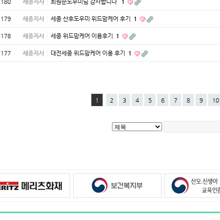
180
세종지사
최원순도우미님 감사합니다
1
179
세종지사
세종 산후도우미 위드맘케어 후기
1
178
세종지사
세종 위드맘케어 이용후기
1
177
세종지사
대전세종 위드맘케어 이용 후기
1
1
2
3
4
5
6
7
8
9
10