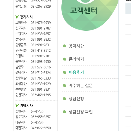
동작구로
02-6275-2929
관악금천
02-6267-2929
경기지사
고양파주
031-976-2939
김포지사
031-991-9787
수원지사
031-238-7857
성남지사
031-991-2832
안양군포
031-991-2831
공지사항
안산시흥
031-413-3512
의정부
031-991-2381
문의하기
용인지사
031-898-2950
남양주
031-577-6616
이용후기
평택지사
031-712-8324
광주하남
031-766-0333
화성동탄
031-233-1929
자주하는 질문
부천광명
031-991-2831
인천지사
032-466-1595
상담신청
지방지사
강원지사
(지사모집)
상담신청 확인
광주지사
062-955-8257
대구지사
(지사모집)
대전지사
042-822-6650