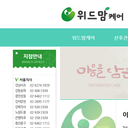
위드맘케어
산후관
위드맘케어소개
서비스내용
전국지사안내
정부지원(바
지사모집
산후관리사
협력업체
산후관리사
서울지사
산후관리사모집
유의사항
강남서초
02-6274-2929
케어매니저모집
강동송파
02-406-2939
광진성동
02-6462-1112
강서양천
02-2695-1177
강북지사
02-930-2939
노원도봉
02-939-2929
은평마포
02-358-2939
용산중구
02-6462-1112
Tot