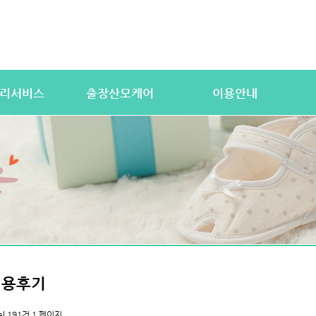
리서비스
출장산모케어
이용안내
산전바디케어
이용절차
공
우처) 서비스
산후바디케어
이용요금
문
 업무
케어매니저 자격요건
대여용품
이
 자격요건
유의사항
이용약관
자
상
상
이용후기
al 191건
1 페이지