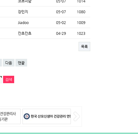
코초미맘
05-07
1014
강민지
05-07
1080
Jiadoo
05-02
1009
칸쵸칸쵸
04-29
1023
목록
다음
맨끝