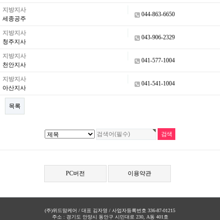
지방지사
044-863-6650
세종공주
지방지사
043-906-2329
청주지사
지방지사
041-577-1004
천안지사
지방지사
041-541-1004
아산지사
목록
PC버전
이용약관
(주)위드맘케어 / 대표 김자영 / 사업자등록번호 336-87-01215
주소 : 경기도 안양시 동안구 시민대로 230, A동 401호