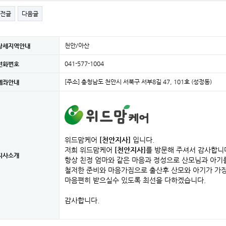
전글
다음글
천안/아산
상세지역안내
041-577-1004
전화번호
[주소] 충청남도 천안시 서북구 서부8길 47, 101호 (성정동)
계좌안내
위드맘케어
[천안지사]
입니다.
저희 위드맘케어
[천안지사]
를 방문해 주셔서 감사합니
지사소개
항상 친정 엄마와 같은 마음과 정성으로 산모님과 아기
철저한 준비와 마음가짐으로 출산후 산모와 아기가 가
마음편히 받으실수 있도록 최선을 다하겠습니다.
감사합니다.