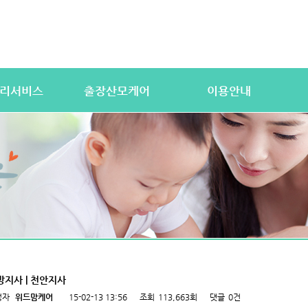
리서비스
출장산모케어
이용안내
산전바디케어
이용절차
공
우처) 서비스
산후바디케어
이용요금
문
 업무
케어매니저 자격요건
대여용품
이
 자격요건
유의사항
이용약관
자
상
상
방지사 | 천안지사
성자
위드맘케어
15-02-13 13:56
조회
113,663회
댓글
0건