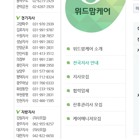
동작구로
02-6275-2929
관악금천
02-6267-2929
이
경기지사
고양파주
031-976-2939
김포지사
031-991-9787
수원지사
031-238-7857
성남지사
031-991-2832
안양군포
031-991-2831
위드맘케어 소개
안산시흥
031-413-3512
의정부
031-991-2381
전국지사 안내
용인지사
031-898-2950
남양주
031-577-6616
지사모집
평택지사
031-712-8324
광주하남
031-766-0333
화성동탄
031-233-1929
협력업체
부천광명
031-991-2831
인천지사
032-466-1595
산후관리사 모집
지방지사
강원지사
(지사모집)
케어매니저모집
광주지사
062-955-8257
대구지사
(지사모집)
대전지사
042-822-6650