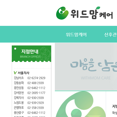
위드맘케어
산후관
위드맘케어소개
서비스내용
전국지사안내
정부지원(바
지사모집
산후관리사
협력업체
산후관리사
서울지사
산후관리사모집
유의사항
강남서초
02-6274-2929
케어매니저모집
강동송파
02-406-2939
광진성동
02-6462-1112
강서양천
02-2695-1177
강북지사
02-930-2939
노원도봉
02-939-2929
지
은평마포
02-358-2939
용산중구
02-6462-1112
작