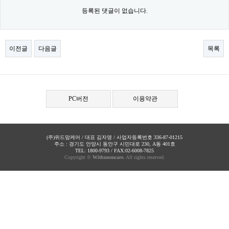
등록된 댓글이 없습니다.
이전글
다음글
목록
PC버전
이용약관
(주)위드맘케어 / 대표 김자영 / 사업자등록번호 336-87-01215
주소 : 경기도 안양시 동안구 시민대로 230, A동 401호
TEL: 1800-9793 / FAX:02-6008-7825
Copyright ©
Withmomcare.
All rights reserved.