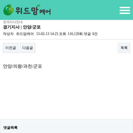
전국지사안내
경기지사 | 안양/군포
작성자
위드맘케어
15-02-13 14:25
조회
116,129회
댓글
0건
이전글
다음글
목록
본문
안양/의왕/과천/군포
댓글목록