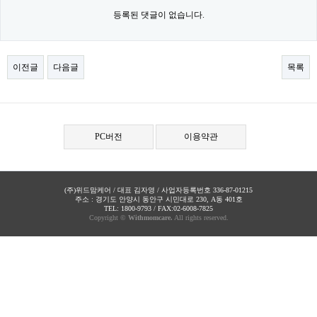
등록된 댓글이 없습니다.
이전글
다음글
목록
PC버전
이용약관
(주)위드맘케어 / 대표 김자영 / 사업자등록번호 336-87-01215
주소 : 경기도 안양시 동안구 시민대로 230, A동 401호
TEL: 1800-9793 / FAX:02-6008-7825
Copyright ©
Withmomcare.
All rights reserved.