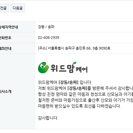
전글
다음글
강동 / 송파
상세지역안내
02-406-2939
전화번호
[주소] 서울특별시 송파구 충민로 66, 9층 9090호
계좌안내
위드맘케어
[강동/송파]
입니다.
저희 위드맘케어
[강동/송파]
를 방문해 주셔서 감사합니
지사소개
항상 친정 엄마와 같은 마음과 정성으로 산모님과 아기
철저한 준비와 마음가짐으로 출산후 산모와 아기가 가
마음편히 받으실수 있도록 최선을 다하겠습니다.
감사합니다.