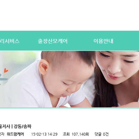
리서비스
출장산모케어
이용안내
산전바디케어
이용절차
공
우처) 서비스
산후바디케어
이용요금
문
 업무
케어매니저 자격요건
대여용품
이
 자격요건
유의사항
이용약관
자
상
상
울지사 | 강동/송파
성자
위드맘케어
15-02-13 14:29
조회
107,140회
댓글
0건