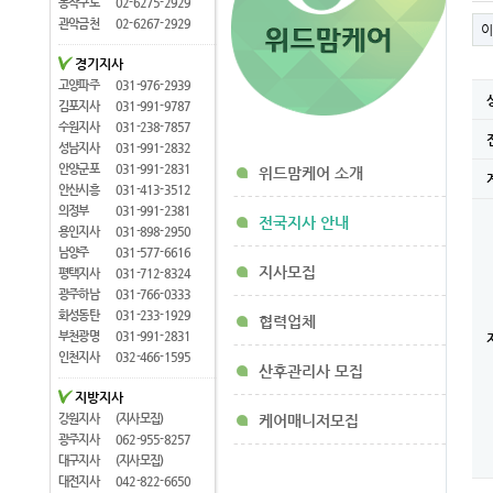
동작구로
02-6275-2929
관악금천
02-6267-2929
이
경기지사
고양파주
031-976-2939
김포지사
031-991-9787
수원지사
031-238-7857
성남지사
031-991-2832
안양군포
031-991-2831
위드맘케어 소개
안산시흥
031-413-3512
의정부
031-991-2381
전국지사 안내
용인지사
031-898-2950
남양주
031-577-6616
지사모집
평택지사
031-712-8324
광주하남
031-766-0333
화성동탄
031-233-1929
협력업체
부천광명
031-991-2831
인천지사
032-466-1595
산후관리사 모집
지방지사
강원지사
(지사모집)
케어매니저모집
광주지사
062-955-8257
대구지사
(지사모집)
대전지사
042-822-6650