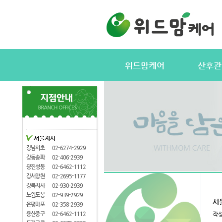
위드맘케어
산후관
위드맘케어소개
서비스내용
전국지사안내
정부지원(바
지사모집
산후관리사
협력업체
산후관리사
서울지사
산후관리사모집
유의사항
강남서초
02-6274-2929
케어매니저모집
강동송파
02-406-2939
광진성동
02-6462-1112
강서양천
02-2695-1177
강북지사
02-930-2939
노원도봉
02-939-2929
서
은평마포
02-358-2939
용산중구
02-6462-1112
작