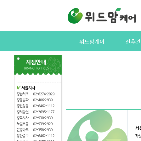
위드맘케어
산후관
위드맘케어소개
서비스내용
전국지사안내
정부지원(바
지사모집
산후관리사
협력업체
산후관리사
서울지사
산후관리사모집
유의사항
강남서초
02-6274-2929
케어매니저모집
강동송파
02-406-2939
광진성동
02-6462-1112
강서양천
02-2695-1177
강북지사
02-930-2939
노원도봉
02-939-2929
서
은평마포
02-358-2939
용산중구
02-6462-1112
작