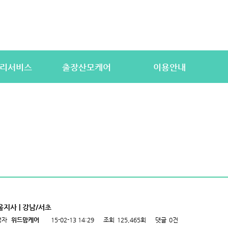
리서비스
출장산모케어
이용안내
산전바디케어
이용절차
공
우처) 서비스
산후바디케어
이용요금
문
 업무
케어매니저 자격요건
대여용품
이
 자격요건
유의사항
이용약관
자
상
상
울지사 | 강남/서초
성자
위드맘케어
15-02-13 14:29
조회
125,465회
댓글
0건