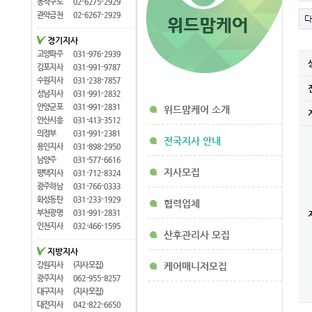
동작구로
02-6275-2929
관악금천
02-6267-2929
다
경기지사
고양파주
031-976-2939
김포지사
031-991-9787
수원지사
031-238-7857
성남지사
031-991-2832
안양군포
031-991-2831
위드맘케어 소개
안산시흥
031-413-3512
의정부
031-991-2381
전국지사 안내
용인지사
031-898-2950
남양주
031-577-6616
지사모집
평택지사
031-712-8324
광주하남
031-766-0333
화성동탄
031-233-1929
협력업체
부천광명
031-991-2831
인천지사
032-466-1595
산후관리사 모집
지방지사
강원지사
(지사모집)
케어매니저모집
광주지사
062-955-8257
대구지사
(지사모집)
대전지사
042-822-6650