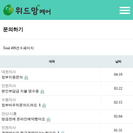
문의하기
Total 499건
6 페이지
제목
날짜
대전지사
04-19
정부지원문의
인천지사
02-22
본인부담금 지불 영수증
수원지사
02-15
정부바우처문의드려요
1
안산/시흥
02-04
방금전에 온라인예약했어요
인천지사
01-31