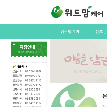
위드맘케어
산후관
위드맘케어소개
서비스내용
전국지사안내
정부지원(바
지사모집
산후관리사
협력업체
산후관리사
서울지사
산후관리사모집
유의사항
강남서초
02-6274-2929
케어매니저모집
강동송파
02-406-2939
광진성동
02-6462-1112
강서양천
02-2695-1177
강북지사
02-930-2939
노원도봉
02-939-2929
은평마포
02-358-2939
용산중구
02-6462-1112
Tot