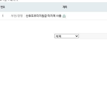
번호
제목
1
부천/광명
산후도우미지원금 타지역 사용