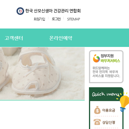
회원가입
로그인
SITEMAP
고객센터
온라인예약
지사항
온라인예약
의하기
온라인 예약확인
용후기
주하는질문
담신청
담신청 확인