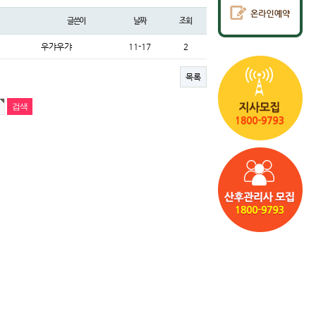
글쓴이
날짜
조회
우갸우갸
11-17
2
목록