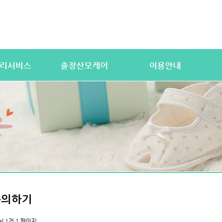
리서비스
출장산모케어
이용안내
산전바디케어
이용절차
공
우처) 서비스
산후바디케어
이용요금
문
 업무
케어매니저 자격요건
대여용품
이
 자격요건
유의사항
이용약관
자
상
상
문의하기
al 1건
1 페이지