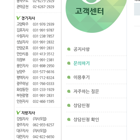
동작구로
02-6275-2929
관악금천
02-6267-2929
경기지사
고양파주
031-976-2939
김포지사
031-991-9787
수원지사
031-238-7857
성남지사
031-991-2832
안양군포
031-991-2831
공지사항
안산시흥
031-413-3512
의정부
031-991-2381
문의하기
용인지사
031-898-2950
남양주
031-577-6616
이용후기
평택지사
031-712-8324
광주하남
031-766-0333
화성동탄
031-233-1929
자주하는 질문
부천광명
031-991-2831
인천지사
032-466-1595
상담신청
지방지사
강원지사
(지사모집)
상담신청 확인
광주지사
062-955-8257
대구지사
(지사모집)
대전지사
042-822-6650